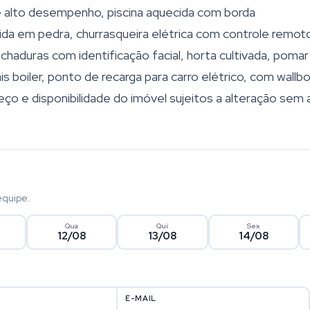
e alto desempenho, piscina aquecida com borda
pida em pedra, churrasqueira elétrica com controle remot
chaduras com identificação facial, horta cultivada, poma
s boiler, ponto de recarga para carro elétrico, com wallb
eço e disponibilidade do imóvel sujeitos a alteração sem 
equipe.
Qua
Qui
Sex
12/08
13/08
14/08
E-MAIL