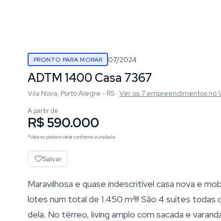
07/2024
PRONTO PARA MORAR
ADTM 1400 Casa 7367
Vila Nova, Porto Alegre - RS
·
Ver os
7
empreendimentos
no 
A partir de
R$ 590.000
*Valores podem variar conforme a unidade.
Salvar
Maravilhosa e quase indescritível casa nova e mob
lotes num total de 1.450 m²!!! São 4 suítes toda
dela. No térreo, living amplo com sacada e varand