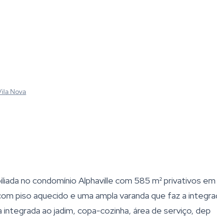
Vila Nova
iliada no condomínio Alphaville com 585 m² privativos em
s com piso aquecido e uma ampla varanda que faz a integr
a integrada ao jadim, copa-cozinha, área de serviço, dep