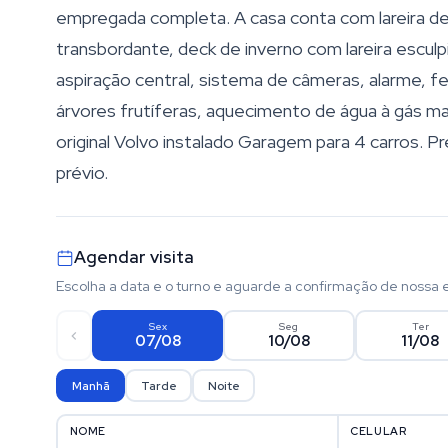
empregada completa. A casa conta com lareira d
transbordante, deck de inverno com lareira escul
aspiração central, sistema de câmeras, alarme, fe
árvores frutíferas, aquecimento de água à gás mai
original Volvo instalado Garagem para 4 carros. Pr
prévio.
Agendar visita
Escolha a data e o turno e aguarde a confirmação de nossa 
Sex
Seg
Ter
07/08
10/08
11/08
Manhã
Tarde
Noite
NOME
CELULAR