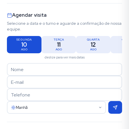
Agendar visita
Selecione a data e o turno e aguarde a confirmação de nossa
equipe.
SEGUNDA
TERÇA
QUARTA
QUI
10
11
12
1
AGO
AGO
AGO
AG
deslize para ver mais datas
Manhã