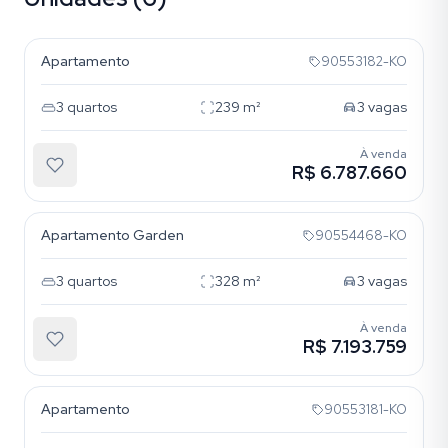
Moinhos de Vento
Apartamento
90553182-KO
Sem foto
3
quartos
239
m²
3
vagas
À venda
R$ 6.787.660
Moinhos de Vento
Apartamento Garden
90554468-KO
3
quartos
328
m²
3
vagas
À venda
R$ 7.193.759
Moinhos de Vento
Apartamento
90553181-KO
Sem foto