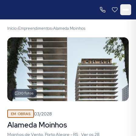
Início
Empreendimentos
Alameda Moinhos
›
›
30
fotos
03/2028
EM OBRAS
Alameda Moinhos
Moinhos de Vento, Porto Alegre - RS
·
Ver os
28