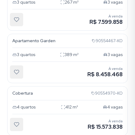
3
quartos
267
m²
3
vagas
À venda
R$ 7.599.858
Moinhos de Vento
Apartamento Garden
90554467-KO
3
quartos
389
m²
3
vagas
À venda
R$ 8.458.468
Moinhos de Vento
Cobertura
90554970-KO
4
quartos
412
m²
4
vagas
À venda
R$ 15.573.838
Moinhos de Vento