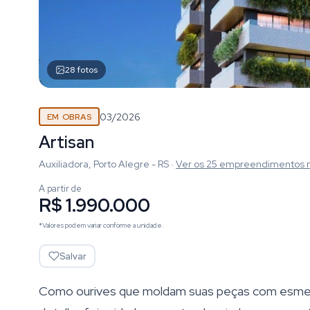
28
fotos
03/2026
EM OBRAS
Artisan
Auxiliadora, Porto Alegre - RS
·
Ver os
25
empreendimentos
A partir de
R$ 1.990.000
*Valores podem variar conforme a unidade.
Salvar
Como ourives que moldam suas peças com esmero 