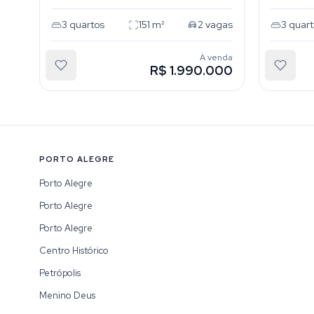
3
quartos
151
m²
2
vagas
3
quart
À venda
R$ 1.990.000
PORTO ALEGRE
Porto Alegre
Porto Alegre
Porto Alegre
Centro Histórico
Petrópolis
Menino Deus