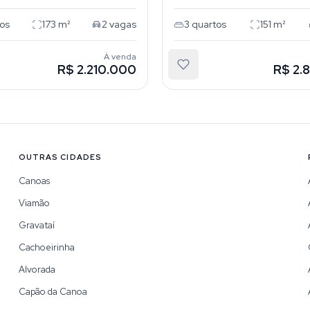
os
173
m²
2
vagas
3
quartos
151
m²
À venda
R$ 2.210.000
R$ 2.
OUTRAS CIDADES
Canoas
Viamão
Gravataí
Cachoeirinha
Alvorada
Capão da Canoa