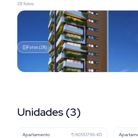
28 fotos
Fotos (28)
Unidades (3)
Auxiliadora
Auxilia
Apartamento
Apartam
90551796-KO