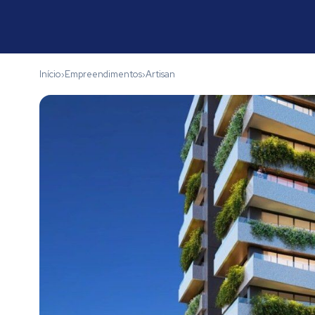
Início
Empreendimentos
Artisan
›
›