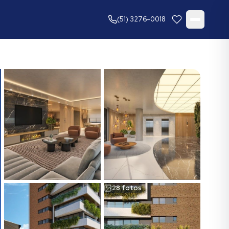
(51) 3276-0018
28
fotos