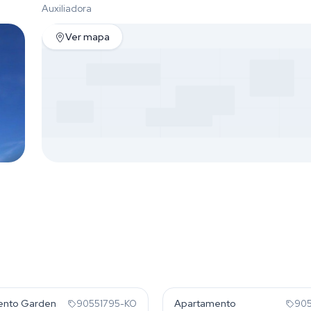
Auxiliadora
Ver mapa
dora
Auxiliadora
ento Garden
Apartamento
90551795-KO
905