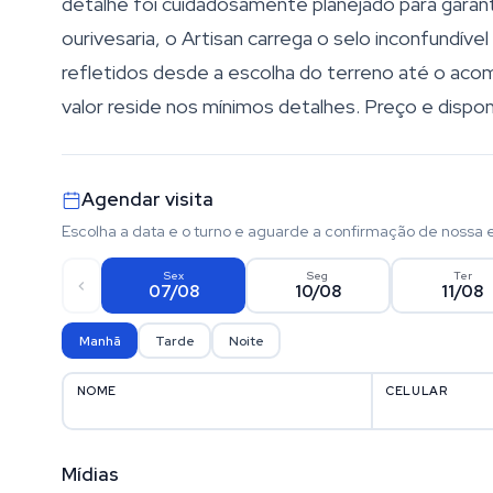
detalhe foi cuidadosamente planejado para garant
ourivesaria, o Artisan carrega o selo inconfundíve
refletidos desde a escolha do terreno até o ac
valor reside nos mínimos detalhes. Preço e disponi
Agendar visita
Escolha a data e o turno e aguarde a confirmação de nossa 
Sex
Seg
Ter
07/08
10/08
11/08
Manhã
Tarde
Noite
NOME
CELULAR
Mídias