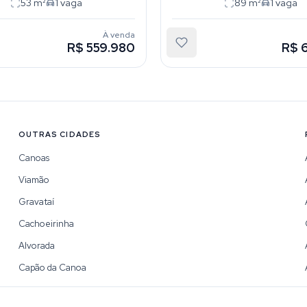
53
m²
1
vaga
89
m²
1
vaga
À venda
R$ 559.980
R$ 
OUTRAS CIDADES
Canoas
Viamão
Gravataí
Cachoeirinha
Alvorada
Capão da Canoa