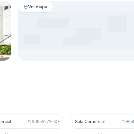
Ver mapa
 Baixa
Cidade Baixa
ercial
Sala Comercial
90559279-KO
905