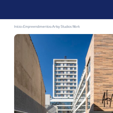
Início
Empreendimentos
Artsy Studios Work
›
›