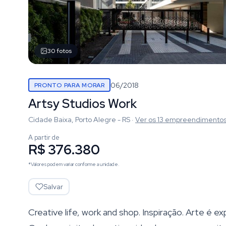
30
fotos
06/2018
PRONTO PARA MORAR
Artsy Studios Work
Cidade Baixa, Porto Alegre - RS
·
Ver os
13
empreendimento
A partir de
R$ 376.380
*Valores podem variar conforme a unidade.
Salvar
Creative life, work and shop. Inspiração. Arte é