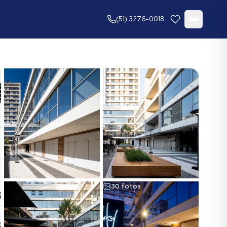
(51) 3276-0018
30
fotos