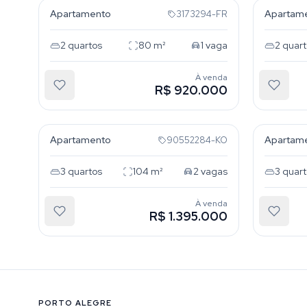
Apartamento
Apartam
3173294-FR
2
quartos
80
m²
1
vaga
2
quart
À venda
R$ 920.000
Menino Deus
Menino
Apartamento
Apartam
90552284-KO
3
quartos
104
m²
2
vagas
3
quart
À venda
R$ 1.395.000
PORTO ALEGRE