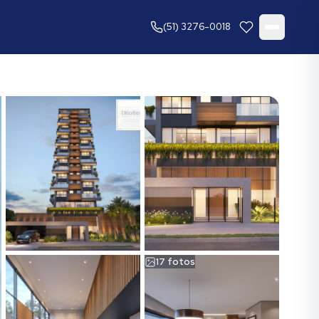
(51) 3276-0018
17
fotos