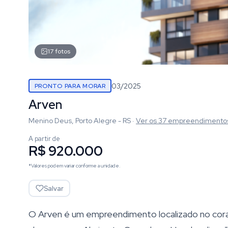
17
fotos
03/2025
PRONTO PARA MORAR
Arven
Menino Deus, Porto Alegre - RS
·
Ver os
37
empreendimento
A partir de
R$ 920.000
*Valores podem variar conforme a unidade.
Salvar
O Arven é um empreendimento localizado no cora