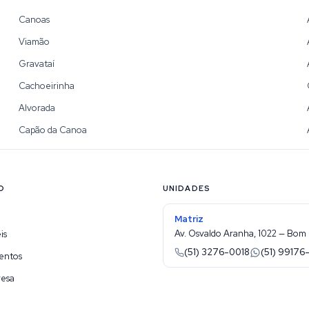
Canoas
Viamão
Gravataí
Cachoeirinha
Alvorada
Capão da Canoa
O
UNIDADES
Matriz
Av. Osvaldo Aranha, 1022 — Bom 
is
(51) 3276-0018
(51) 99176
entos
resa