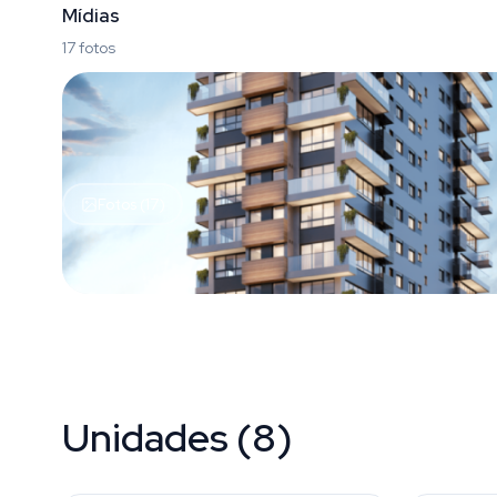
Mídias
17 fotos
Fotos (17)
Unidades (8)
Menino Deus
Menino