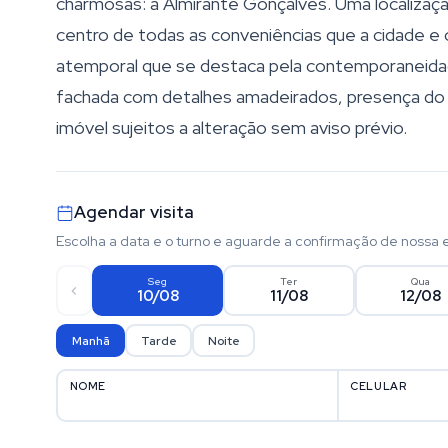
charmosas: a Almirante Gonçalves. Uma localizaçã
centro de todas as conveniências que a cidade 
atemporal que se destaca pela contemporaneidade
fachada com detalhes amadeirados, presença do v
imóvel sujeitos a alteração sem aviso prévio.
Agendar visita
Escolha a data e o turno e aguarde a confirmação de nossa 
Seg
Ter
Qua
10/08
11/08
12/08
Manhã
Tarde
Noite
NOME
CELULAR