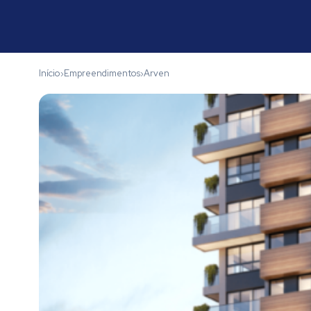
Início
Empreendimentos
Arven
›
›