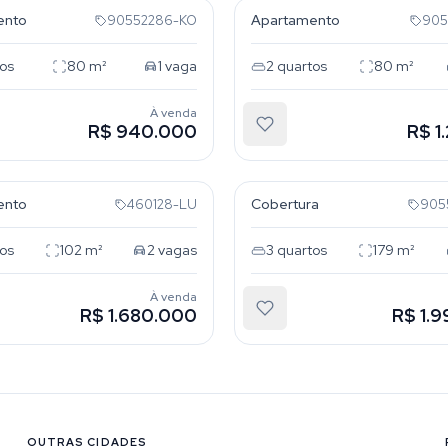
ento
Apartamento
90552286-KO
905
os
80
m²
1
vaga
2
quartos
80
m²
À venda
R$ 940.000
R$ 1
 Deus
Menino Deus
ento
Cobertura
460128-LU
905
os
102
m²
2
vagas
3
quartos
179
m²
À venda
R$ 1.680.000
R$ 1.
OUTRAS CIDADES