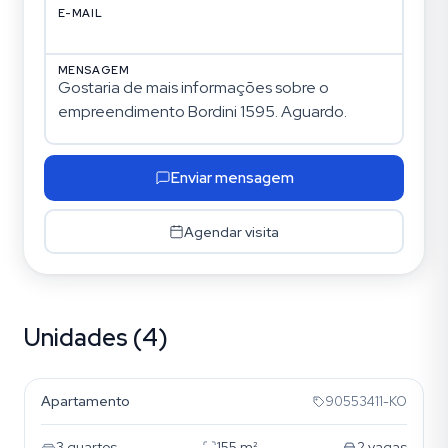
E-MAIL
MENSAGEM
Enviar mensagem
Agendar visita
Unidades (4)
Bela Vista
Apartamento
90553411-KO
3
quartos
155
m²
2
vagas