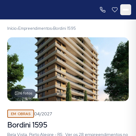
Início
Empreendimentos
Bordini 1595
›
›
16
fotos
04/2027
EM OBRAS
Bordini 1595
Bela Vista, Porto Alegre - RS
·
Ver os
28
empreendimentos
no