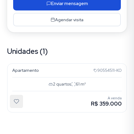
Enviar mensagem
Agendar visita
Unidades (1)
Menino Deus
Apartamento
90554511-KO
2
quartos
61
m²
À venda
R$ 359.000