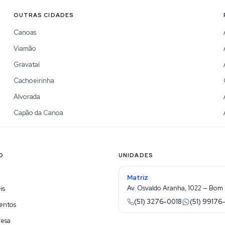
OUTRAS CIDADES
Canoas
Viamão
Gravataí
Cachoeirinha
Alvorada
Capão da Canoa
O
UNIDADES
Matriz
Av. Osvaldo Aranha, 1022 — Bom 
is
(51) 3276-0018
(51) 99176
entos
resa