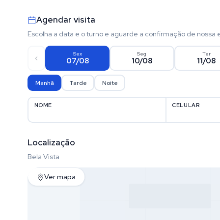
Agendar visita
Escolha a data e o turno e aguarde a confirmação de nossa 
Sex
Seg
Ter
07/08
10/08
11/08
Manhã
Tarde
Noite
NOME
CELULAR
Localização
Bela Vista
Ver mapa