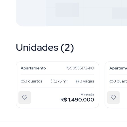
Unidades (2)
Bela Vista
Bela Vi
Apartamento
Apartam
90555172-KO
3
quartos
275
m²
3
vagas
3
quart
À venda
R$ 1.490.000