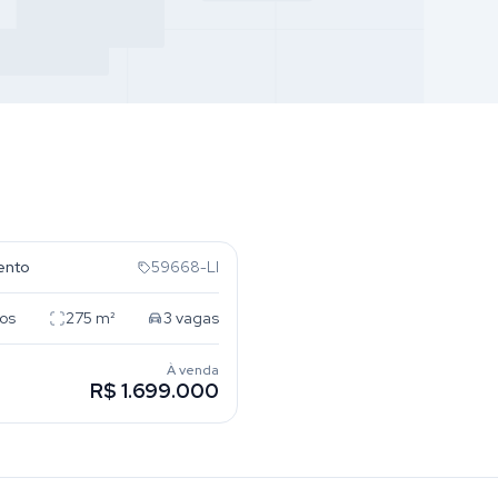
sta
ento
59668-LI
os
275
m²
3
vagas
À venda
R$ 1.699.000