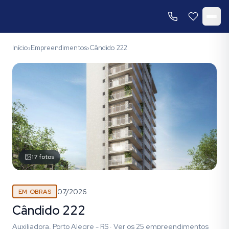
Início
Empreendimentos
Cândido 222
›
›
17
fotos
07/2026
EM OBRAS
Cândido 222
Auxiliadora, Porto Alegre - RS
·
Ver os
25
empreendimentos