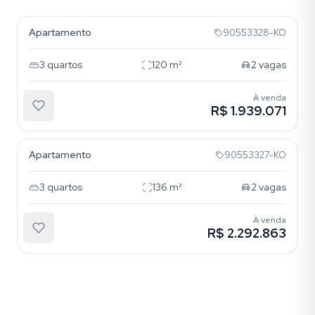
Apartamento
90553328-KO
3
quartos
120
m²
2
vagas
À venda
R$ 1.939.071
Auxiliadora
Apartamento
90553327-KO
3
quartos
136
m²
2
vagas
À venda
R$ 2.292.863