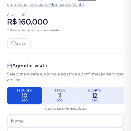
empreendimentos
no Moinhos de Vento
A partir de
R$ 160.000
*Valores podem variar conforme a unidade.
Salvar
Agendar visita
Selecione a data e o turno e aguarde a confirmação de nossa
equipe.
SEGUNDA
TERÇA
QUARTA
QUI
10
11
12
1
AGO
AGO
AGO
AG
deslize para ver mais datas