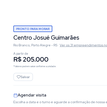
PRONTO PARA MORAR
Centro Josué Guimarães
Rio Branco, Porto Alegre - RS
·
Ver os
31
empreendimentos
n
A partir de
R$ 205.000
*Valores podem variar conforme a unidade.
Salvar
Agendar visita
Escolha a data e o turno e aguarde a confirmação de nossa 