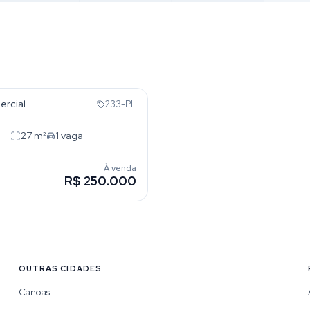
anco
ercial
233-PL
27
m²
1
vaga
À venda
R$ 250.000
OUTRAS CIDADES
Canoas