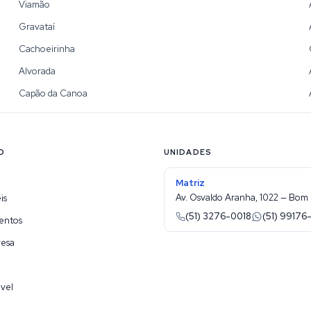
Viamão
Gravataí
Cachoeirinha
Alvorada
Capão da Canoa
O
UNIDADES
Matriz
Av. Osvaldo Aranha, 1022 — Bom 
is
(51) 3276-0018
(51) 99176
entos
resa
vel