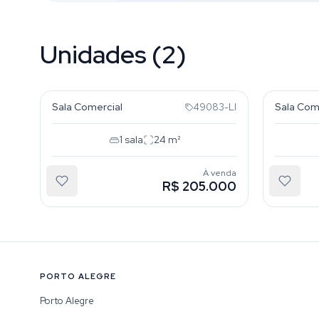
Unidades (2)
Rio Branco
Rio Br
Sala Comercial
Sala Com
49083-LI
1
sala
24
m²
À venda
R$ 205.000
PORTO ALEGRE
Porto Alegre