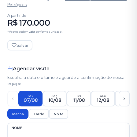
Petrópolis
A partir de
R$ 170.000
*Valores podem variar conforme a unidade.
Salvar
Agendar visita
Escolha a data e o turno e aguarde a confirmação de nossa
equipe.
Sex
Seg
Ter
Qua
Qui
07/08
10/08
11/08
12/08
13/08
Manhã
Tarde
Noite
NOME