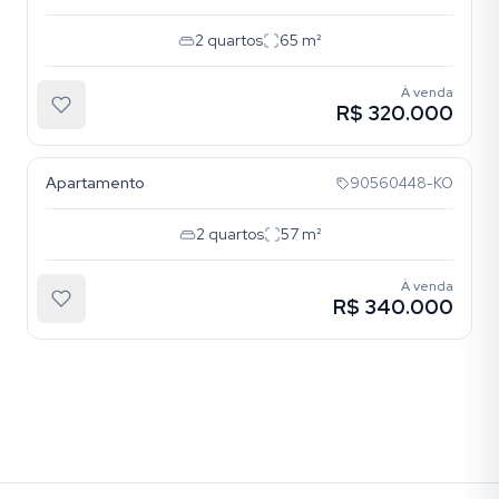
2
quartos
65
m²
À venda
R$ 320.000
Tristeza
Apartamento
90560448-KO
2
quartos
57
m²
À venda
R$ 340.000