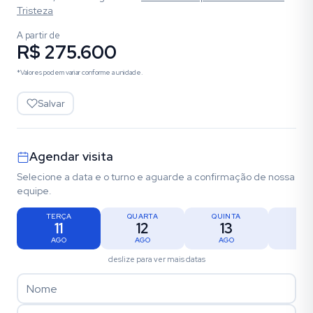
Tristeza
A partir de
R$ 275.600
*Valores podem variar conforme a unidade.
Salvar
Agendar visita
Selecione a data e o turno e aguarde a confirmação de nossa
equipe.
TERÇA
QUARTA
QUINTA
SEX
11
12
13
1
AGO
AGO
AGO
AG
deslize para ver mais datas