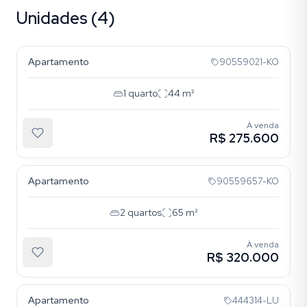
Unidades (4)
Tristeza
Apartamento
90559021-KO
1
quarto
44
m²
À venda
R$ 275.600
Tristeza
Apartamento
90559657-KO
2
quartos
65
m²
À venda
R$ 320.000
Tristeza
Apartamento
444314-LU