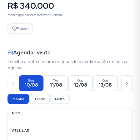
R$ 340.000
*Valores podem variar conforme a unidade.
Salvar
Agendar visita
Escolha a data e o turno e aguarde a confirmação de nossa
equipe.
Seg
Ter
Qua
Qui
Sex
10/08
11/08
12/08
13/08
14/08
Manhã
Tarde
Noite
NOME
CELULAR