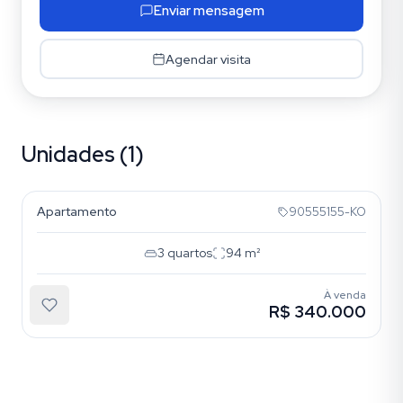
Enviar mensagem
Agendar visita
Unidades (1)
Centro Histórico
Apartamento
90555155-KO
Sem foto
3
quartos
94
m²
À venda
R$ 340.000