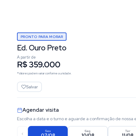
PRONTO PARA MORAR
Ed. Ouro Preto
A partir de
R$ 359.000
*Valores podem variar conforme a unidade.
Salvar
Agendar visita
Escolha a data e o turno e aguarde a confirmação de nossa 
Sex
Seg
Ter
07/08
10/08
11/08