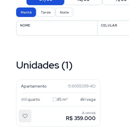
Manhã
Tarde
Noite
NOME
CELULAR
Unidades (1)
Floresta
Apartamento
90551319-KO
1
quarto
45
m²
1
vaga
À venda
R$ 359.000