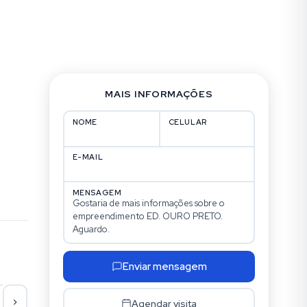
MAIS INFORMAÇÕES
NOME
CELULAR
E-MAIL
MENSAGEM
Enviar mensagem
Seg
Ter
Qua
Qu
Agendar visita
17/08
18/08
19/08
20