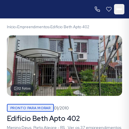
Início
Empreendimentos
Edifício Beth Apto 402
›
›
12
fotos
01/2010
PRONTO PARA MORAR
Edifício Beth Apto 402
Menino Deus, Porto Alegre - RS
·
Ver os
37
empreendimentos