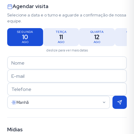
Agendar visita
Selecione a data e o turno e aguarde a confirmação de nossa
equipe.
SEGUNDA
TERÇA
QUARTA
QUI
10
11
12
1
AGO
AGO
AGO
AG
deslize para ver mais datas
Manhã
Mídias