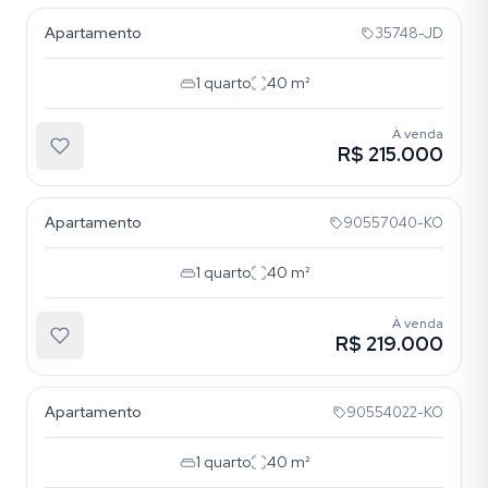
Apartamento
35748-JD
1
quarto
40
m²
À venda
R$ 215.000
Menino Deus
Apartamento
90557040-KO
1
quarto
40
m²
À venda
R$ 219.000
Menino Deus
Apartamento
90554022-KO
1
quarto
40
m²