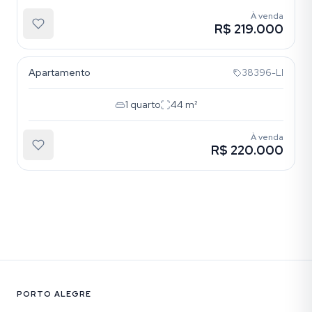
À venda
R$ 219.000
Menino Deus
Apartamento
38396-LI
1
quarto
44
m²
À venda
R$ 220.000
PORTO ALEGRE