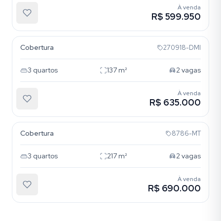
À venda
R$ 599.950
Tristeza
Cobertura
270918-DMI
3
quartos
137
m²
2
vagas
À venda
R$ 635.000
Tristeza
Cobertura
8786-MT
3
quartos
217
m²
2
vagas
À venda
R$ 690.000