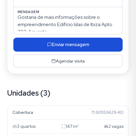
MENSAGEM
Enviar mensagem
Agendar visita
Unidades (3)
Tristeza
Cobertura
90559629-KO
3
quartos
147
m²
2
vagas