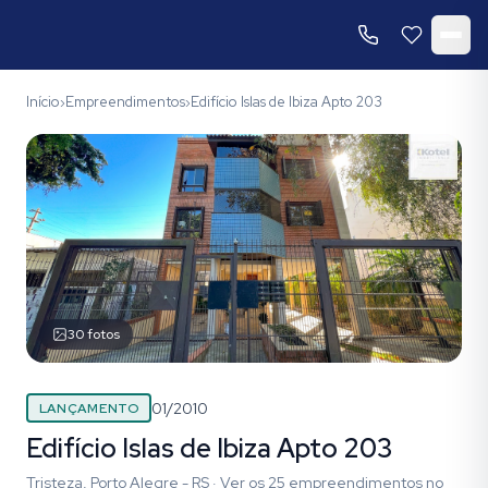
Início
Empreendimentos
Edifício Islas de Ibiza Apto 203
›
›
30
fotos
01/2010
LANÇAMENTO
Edifício Islas de Ibiza Apto 203
Tristeza, Porto Alegre - RS
·
Ver os
25
empreendimentos
no