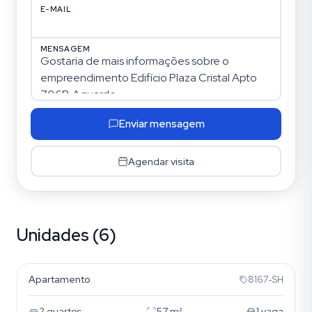
E-MAIL
MENSAGEM
Enviar mensagem
Agendar visita
Unidades (6)
Cavalhada
Apartamento
8167-SH
2
quartos
57
m²
1
vaga