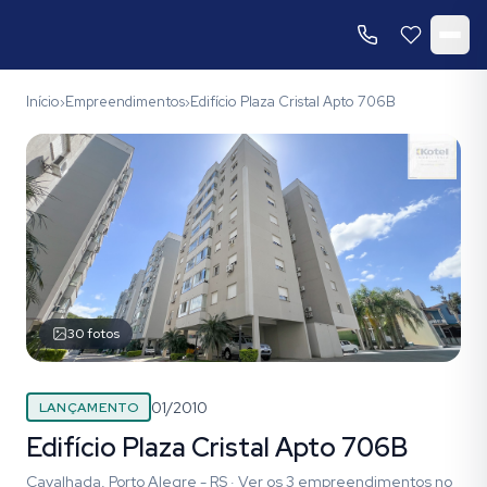
Início
Empreendimentos
Edifício Plaza Cristal Apto 706B
›
›
30
fotos
01/2010
LANÇAMENTO
Edifício Plaza Cristal Apto 706B
Cavalhada, Porto Alegre - RS
·
Ver os
3
empreendimentos
no