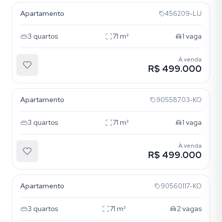
Apartamento
456209-LU
3
quartos
71
m²
1
vaga
À venda
R$ 499.000
Cavalhada
Apartamento
90558703-KO
3
quartos
71
m²
1
vaga
À venda
R$ 499.000
Cavalhada
Apartamento
90560117-KO
3
quartos
71
m²
2
vagas