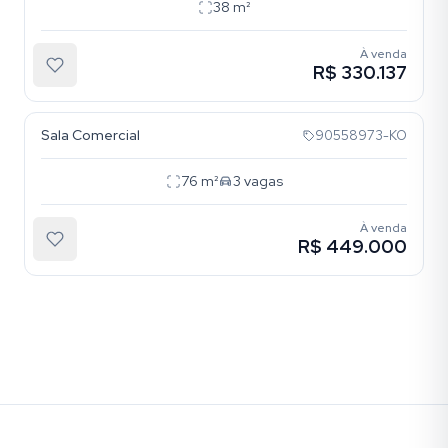
38
m²
À venda
R$ 330.137
Higienópolis
Sala Comercial
90558973-KO
76
m²
3
vagas
À venda
R$ 449.000