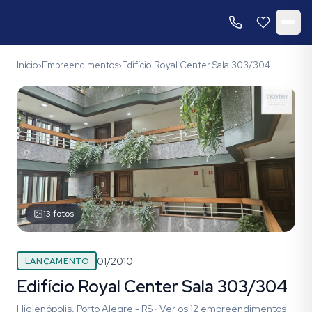
Início
Empreendimentos
Edifício Royal Center Sala 303/304
›
›
13
fotos
01/2010
LANÇAMENTO
Edifício Royal Center Sala 303/304
Higienópolis, Porto Alegre - RS
·
Ver os
12
empreendimentos