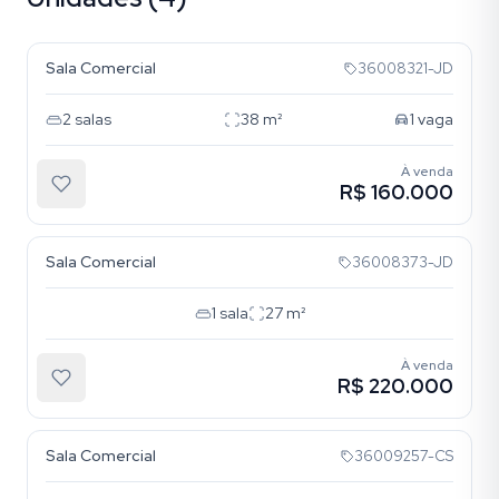
São João
Sala Comercial
36008321-JD
2
salas
38
m²
1
vaga
À venda
R$ 160.000
São João
Sala Comercial
36008373-JD
1
sala
27
m²
À venda
R$ 220.000
São João
Sala Comercial
36009257-CS