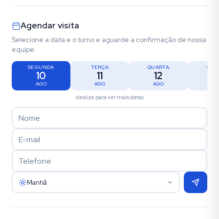
Agendar visita
Selecione a data e o turno e aguarde a confirmação de nossa
equipe.
SEGUNDA
TERÇA
QUARTA
QUI
10
11
12
1
AGO
AGO
AGO
AG
deslize para ver mais datas
Manhã