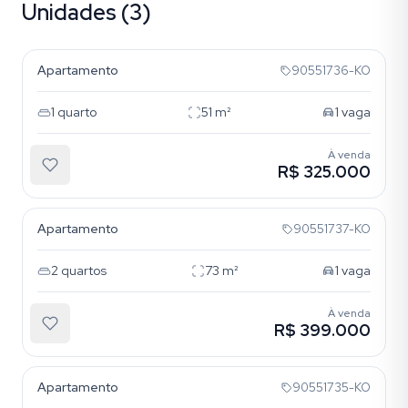
Unidades (3)
Bom Jesus
Apartamento
90551736-KO
1
quarto
51
m²
1
vaga
À venda
R$ 325.000
Bom Jesus
Apartamento
90551737-KO
2
quartos
73
m²
1
vaga
À venda
R$ 399.000
Bom Jesus
Apartamento
90551735-KO