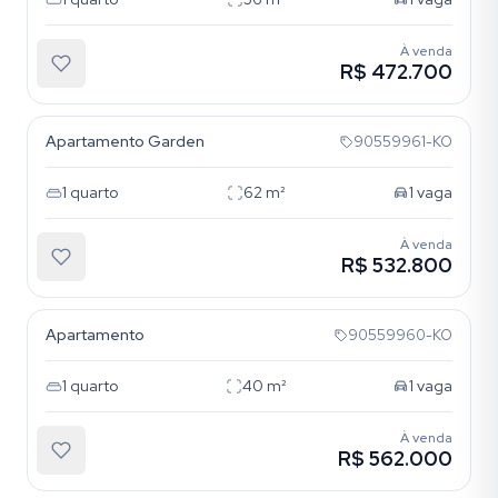
À venda
R$ 472.700
Higienópolis
Apartamento Garden
90559961-KO
1
quarto
62
m²
1
vaga
À venda
R$ 532.800
Higienópolis
Apartamento
90559960-KO
1
quarto
40
m²
1
vaga
À venda
R$ 562.000
Higienópolis