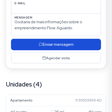
E-MAIL
MENSAGEM
Enviar mensagem
Agendar visita
Unidades (4)
Higienópolis
Apartamento
90559959-KO
1
quarto
36
m²
1
vaga