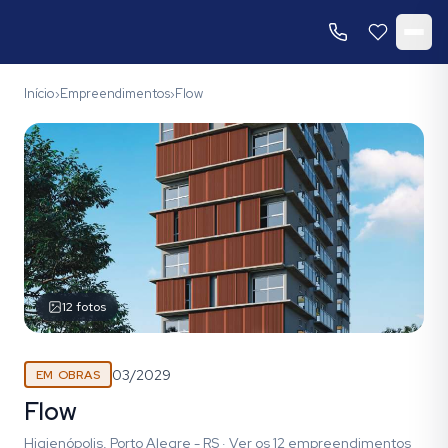
Início
Empreendimentos
Flow
›
›
12
fotos
03/2029
EM OBRAS
Flow
Higienópolis, Porto Alegre - RS
·
Ver os
12
empreendimentos