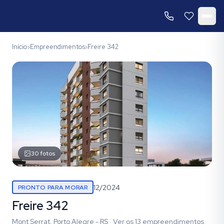
Início
Empreendimentos
Freire 342
›
›
30
fotos
12/2024
PRONTO PARA MORAR
Freire 342
Mont Serrat, Porto Alegre - RS
·
Ver os
13
empreendimentos