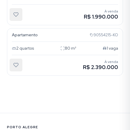
À venda
R$ 1.990.000
Mont Serrat
Apartamento
90554215-KO
2
quartos
80
m²
1
vaga
À venda
R$ 2.390.000
PORTO ALEGRE