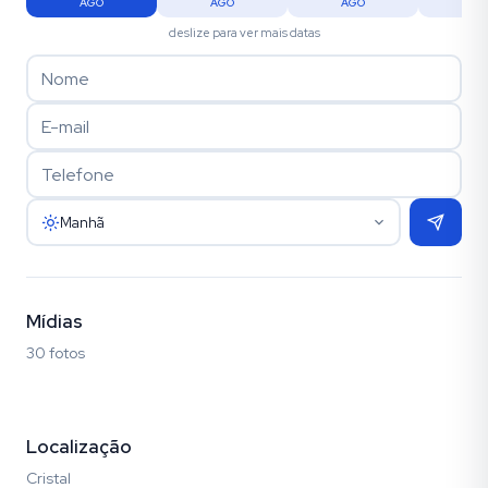
AGO
AGO
AGO
AG
deslize para ver mais datas
Manhã
Mídias
30 fotos
Fotos (30)
Localização
Cristal