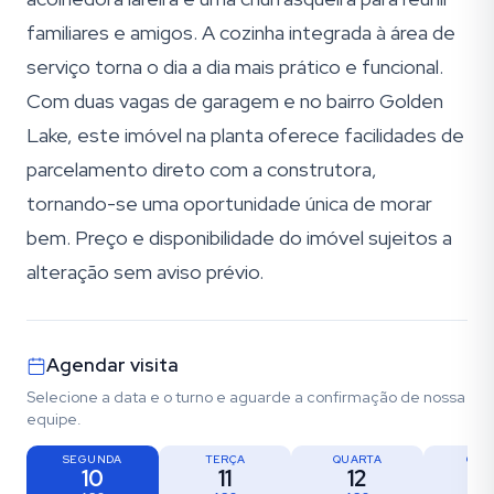
familiares e amigos. A cozinha integrada à área de
serviço torna o dia a dia mais prático e funcional.
Com duas vagas de garagem e no bairro Golden
Lake, este imóvel na planta oferece facilidades de
parcelamento direto com a construtora,
tornando-se uma oportunidade única de morar
bem. Preço e disponibilidade do imóvel sujeitos a
alteração sem aviso prévio.
Agendar visita
Selecione a data e o turno e aguarde a confirmação de nossa
equipe.
SEGUNDA
TERÇA
QUARTA
QUI
10
11
12
1