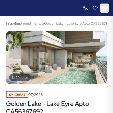
Início
Empreendimentos
Golden Lake - Lake Eyre Apto CA56367692
›
›
30
fotos
07/2026
EM OBRAS
Golden Lake - Lake Eyre Apto
CA56367692