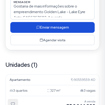
MENSAGEM
Enviar mensagem
Agendar visita
Unidades (1)
Cristal
Apartamento
90559559-KO
3
quartos
127
m²
3
vagas
À venda