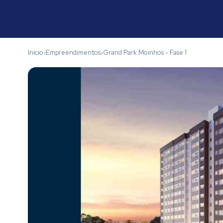
Início
Empreendimentos
Grand Park Moinhos - Fase 1
›
›