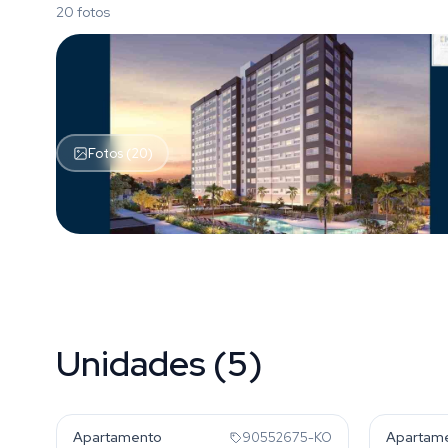
20 fotos
Fotos (20)
Unidades (5)
Marechal Rondon
Marech
Apartamento
Apartam
90552675-KO