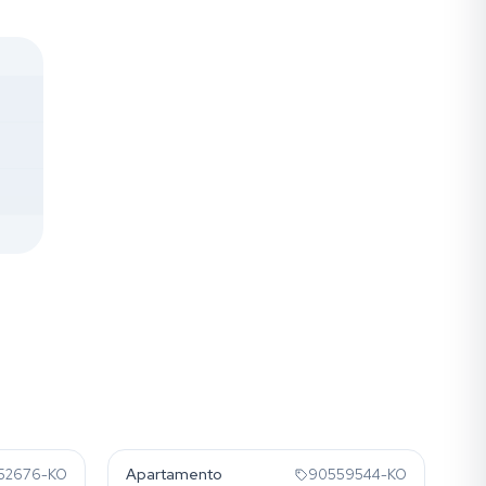
Marechal Rondon
Apartamento
52676-KO
90559544-KO