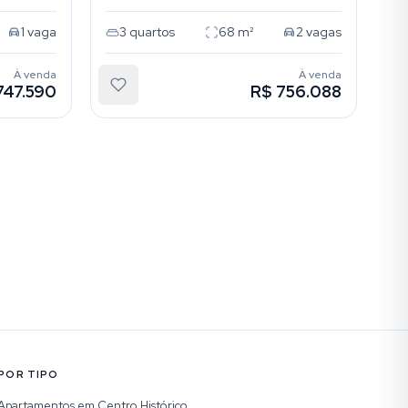
1
vaga
3
quartos
68
m²
2
vagas
À venda
À venda
747.590
R$ 756.088
POR TIPO
Apartamentos em Centro Histórico