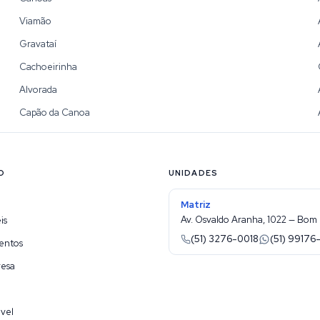
Viamão
Gravataí
Cachoeirinha
Alvorada
Capão da Canoa
O
UNIDADES
Matriz
Av. Osvaldo Aranha, 1022 — Bom 
is
(51) 3276-0018
(51) 99176
entos
resa
vel