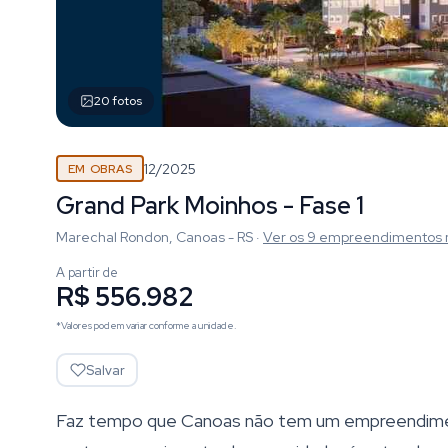
20
fotos
12/2025
EM OBRAS
Grand Park Moinhos - Fase 1
Marechal Rondon, Canoas - RS
·
Ver os
9
empreendimentos
A partir de
R$ 556.982
*Valores podem variar conforme a unidade.
Salvar
Faz tempo que Canoas não tem um empreendime