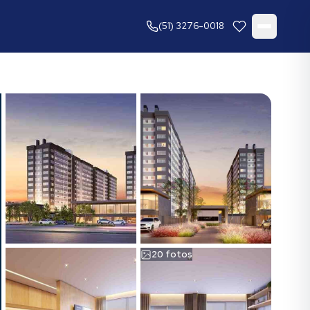
(51) 3276-0018
20
fotos