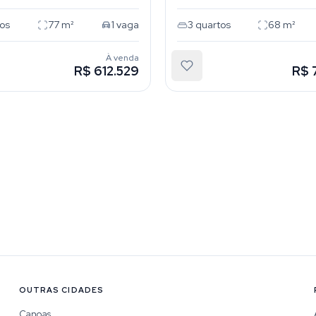
os
77
m²
1
vaga
3
quartos
68
m²
À venda
R$ 612.529
R$ 
OUTRAS CIDADES
Canoas