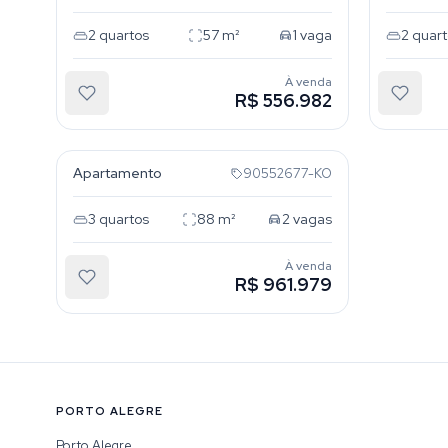
2
quartos
57
m²
1
vaga
2
quart
À venda
R$ 556.982
Marechal Rondon
Apartamento
90552677-KO
3
quartos
88
m²
2
vagas
À venda
R$ 961.979
PORTO ALEGRE
Porto Alegre