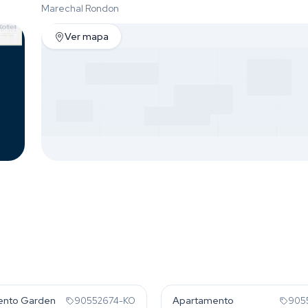
Marechal Rondon
Ver mapa
al Rondon
Marechal Rondon
ento Garden
Apartamento
90552674-KO
905