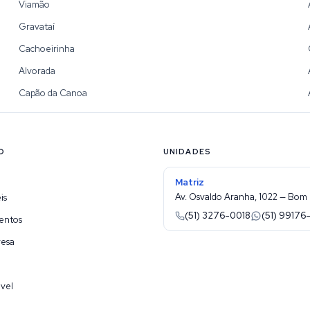
Viamão
Gravataí
Cachoeirinha
Alvorada
Capão da Canoa
O
UNIDADES
Matriz
Av. Osvaldo Aranha, 1022 — Bom 
is
(51) 3276-0018
(51) 99176
entos
resa
vel