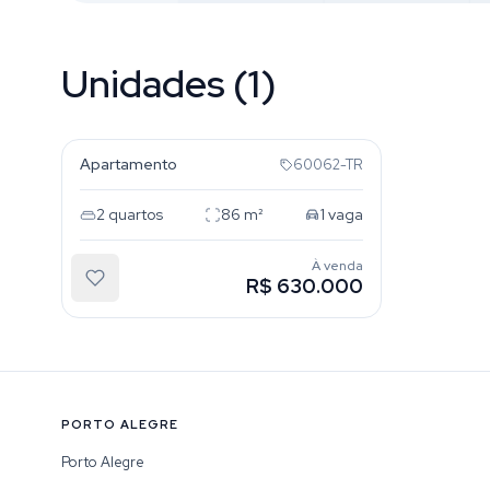
Unidades (1)
Floresta
Apartamento
60062-TR
2
quartos
86
m²
1
vaga
À venda
R$ 630.000
PORTO ALEGRE
Porto Alegre