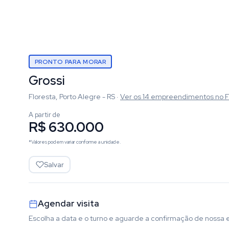
PRONTO PARA MORAR
Grossi
Floresta, Porto Alegre - RS
·
Ver os
14
empreendimentos
no F
A partir de
R$ 630.000
*Valores podem variar conforme a unidade.
Salvar
Agendar visita
Escolha a data e o turno e aguarde a confirmação de nossa 