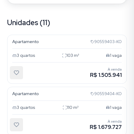
Unidades (11)
Boa Vista
Apartamento
90559403-KO
3
quartos
103
m²
1
vaga
À venda
R$ 1.505.941
Boa Vista
Apartamento
90559404-KO
3
quartos
110
m²
1
vaga
À venda
R$ 1.679.727
Boa Vista