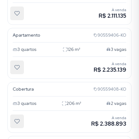
À venda
R$ 2.111.135
Boa Vista
Apartamento
90559406-KO
3
quartos
126
m²
3
vagas
À venda
R$ 2.235.139
Boa Vista
Cobertura
90559408-KO
3
quartos
206
m²
2
vagas
À venda
R$ 2.388.893
Boa Vista