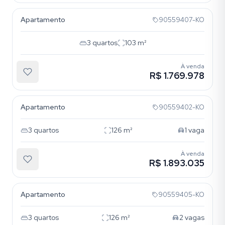
Apartamento
90559407-KO
3
quartos
103
m²
À venda
R$ 1.769.978
Boa Vista
Apartamento
90559402-KO
3
quartos
126
m²
1
vaga
À venda
R$ 1.893.035
Boa Vista
Apartamento
90559405-KO
3
quartos
126
m²
2
vagas