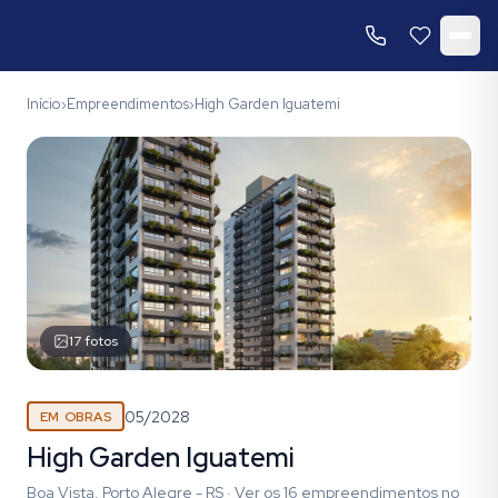
Início
Empreendimentos
High Garden Iguatemi
›
›
17
fotos
05/2028
EM OBRAS
High Garden Iguatemi
Boa Vista, Porto Alegre - RS
·
Ver os
16
empreendimentos
no