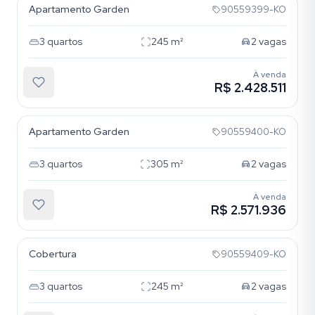
Apartamento Garden
90559399-KO
3
quartos
245
m²
2
vagas
À venda
R$ 2.428.511
Boa Vista
Apartamento Garden
90559400-KO
3
quartos
305
m²
2
vagas
À venda
R$ 2.571.936
Boa Vista
Cobertura
90559409-KO
3
quartos
245
m²
2
vagas