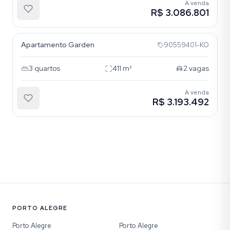
À venda
R$ 3.086.801
Boa Vista
Apartamento Garden
90559401-KO
3
quartos
411
m²
2
vagas
À venda
R$ 3.193.492
PORTO ALEGRE
Porto Alegre
Porto Alegre