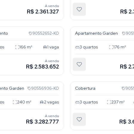
À venda
R$ 2.361.327
R$ 2.
anco
Rio Branco
ento
Apartamento Garden
90552652-KO
905
os
166
m²
1
vaga
3
quartos
176
m²
À venda
R$ 2.583.652
R$ 2.
anco
Rio Branco
ento Garden
Cobertura
90556936-KO
905
os
240
m²
2
vagas
3
quartos
237
m²
À venda
R$ 3.282.777
R$ 3.