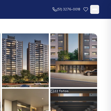
(51) 3276-0018
22
fotos