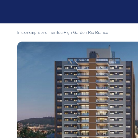
Início
Empreendimentos
High Garden Rio Branco
›
›