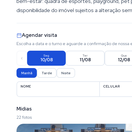
bem-estar: quadra de esportes, playground, pet pl
disponibilidade do imóvel sujeitos a alteração sem
Agendar visita
Escolha a data e o turno e aguarde a confirmação de nossa 
Seg
Ter
Qua
10/08
11/08
12/08
Manhã
Tarde
Noite
NOME
CELULAR
Mídias
22 fotos