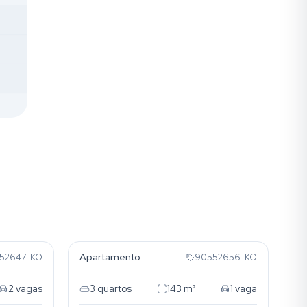
Rio Branco
Apartamento
52647-KO
90552656-KO
2
vagas
3
quartos
143
m²
1
vaga