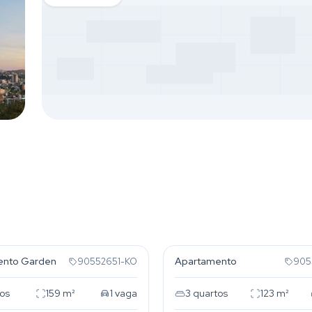
anco
Rio Branco
ento Garden
Apartamento
90552651-KO
905
os
159
m²
1
vaga
3
quartos
123
m²