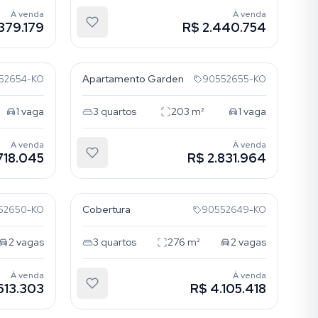
À venda
À venda
379.179
R$ 2.440.754
Rio Branco
Apartamento Garden
52654-KO
90552655-KO
1
vaga
3
quartos
203
m²
1
vaga
À venda
À venda
718.045
R$ 2.831.964
Rio Branco
Cobertura
52650-KO
90552649-KO
2
vagas
3
quartos
276
m²
2
vagas
À venda
À venda
613.303
R$ 4.105.418