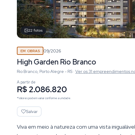
22
fotos
09/2026
EM OBRAS
High Garden Rio Branco
Rio Branco, Porto Alegre - RS
·
Ver os
31
empreendimentos
n
A partir de
R$ 2.086.820
*Valores podem variar conforme a unidade.
Salvar
Viva em meio à natureza com uma vista inigualáve