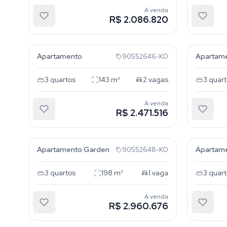
À venda
R$ 2.086.820
Rio Branco
Rio Br
Apartamento
Apartam
90552646-KO
3
quartos
143
m²
2
vagas
3
quart
À venda
R$ 2.471.516
Rio Branco
Rio Br
Apartamento Garden
Apartam
90552648-KO
3
quartos
198
m²
1
vaga
3
quart
À venda
R$ 2.960.676