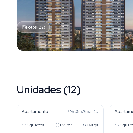
Fotos (22)
Unidades (12)
Rio Branco
Rio Br
Apartamento
Apartam
90552653-KO
3
quartos
124
m²
1
vaga
3
quart