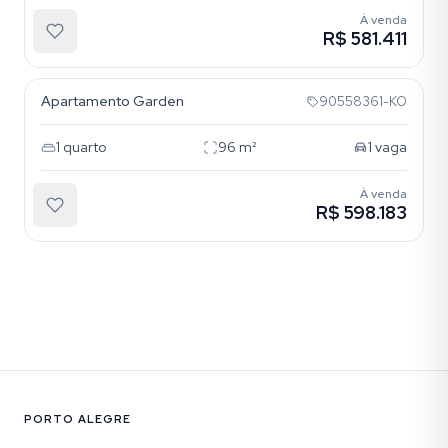
À venda
R$ 581.411
Cristo Redentor
Apartamento Garden
90558361-KO
1
quarto
96
m²
1
vaga
À venda
R$ 598.183
PORTO ALEGRE