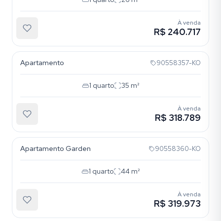
À venda
R$ 240.717
Cristo Redentor
Apartamento
90558357-KO
1
quarto
35
m²
À venda
R$ 318.789
Cristo Redentor
Apartamento Garden
90558360-KO
1
quarto
44
m²
À venda
R$ 319.973
Cristo Redentor