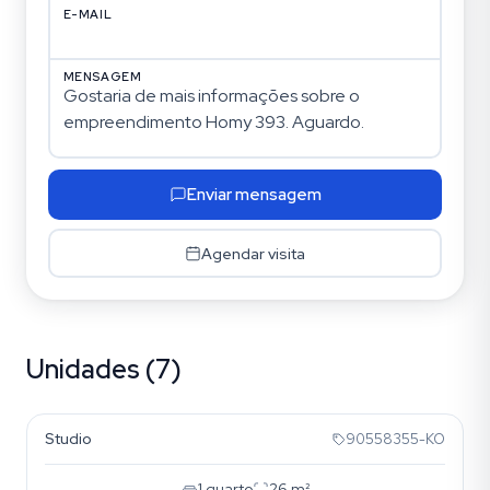
E-MAIL
MENSAGEM
Enviar mensagem
Agendar visita
Unidades (7)
Cristo Redentor
Studio
90558355-KO
1
quarto
26
m²