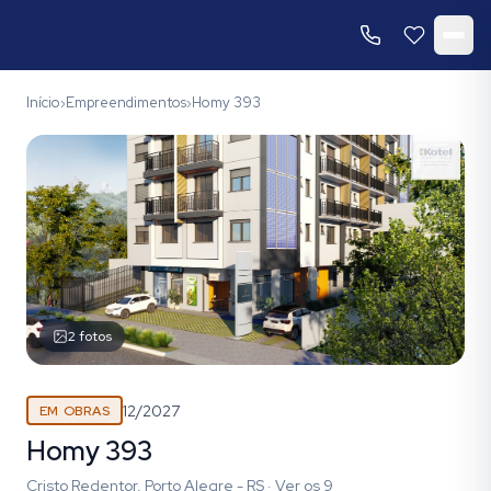
Início
Empreendimentos
Homy 393
›
›
2
fotos
12/2027
EM OBRAS
Homy 393
Cristo Redentor, Porto Alegre - RS
·
Ver os
9