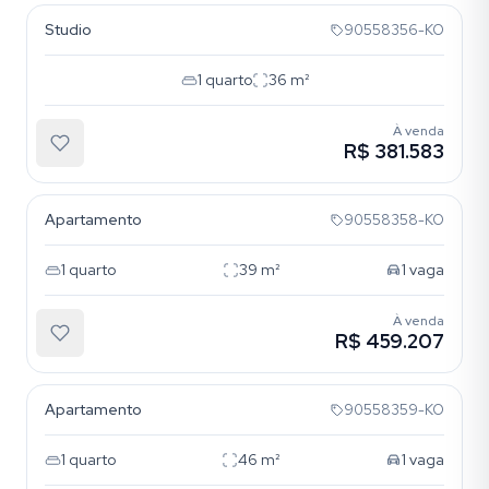
Studio
90558356-KO
1
quarto
36
m²
À venda
R$ 381.583
Cristo Redentor
Apartamento
90558358-KO
1
quarto
39
m²
1
vaga
À venda
R$ 459.207
Cristo Redentor
Apartamento
90558359-KO
1
quarto
46
m²
1
vaga