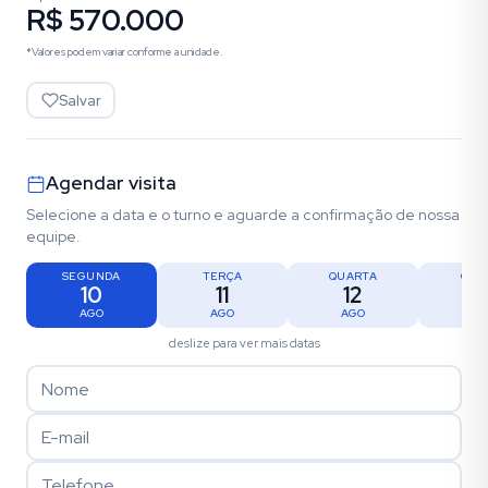
R$ 570.000
*Valores podem variar conforme a unidade.
Salvar
Agendar visita
Selecione a data e o turno e aguarde a confirmação de nossa
equipe.
SEGUNDA
TERÇA
QUARTA
QUI
10
11
12
1
AGO
AGO
AGO
AG
deslize para ver mais datas