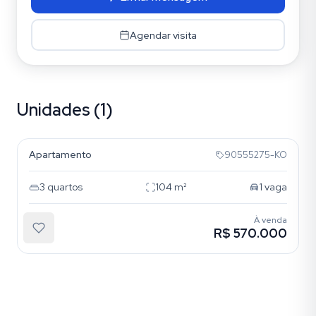
Agendar visita
Unidades (1)
Santana
Apartamento
90555275-KO
3
quartos
104
m²
1
vaga
À venda
R$ 570.000