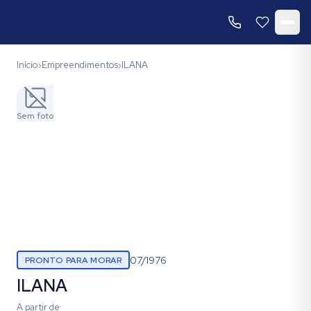
Início
Empreendimentos
ILANA
›
›
Sem foto
07/1976
PRONTO PARA MORAR
ILANA
A partir de