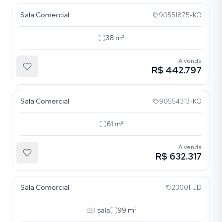
Sala Comercial
90551875-KO
38
m²
À venda
R$ 442.797
Independência
Sala Comercial
90554313-KO
61
m²
À venda
R$ 632.317
Independência
Sala Comercial
23001-JD
1
sala
99
m²