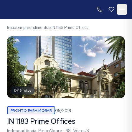
Início
Empreendimentos
IN 1183 Prime Offices
›
›
16
fotos
05/2019
PRONTO PARA MORAR
IN 1183 Prime Offices
Independência, Porto Alegre - RS
·
Ver os
8