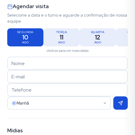
Agendar visita
Selecione a data e o turno e aguarde a confirmação de nossa
equipe.
SEGUNDA
TERÇA
QUARTA
QUI
10
11
12
1
AGO
AGO
AGO
AG
deslize para ver mais datas
Manhã
Mídias