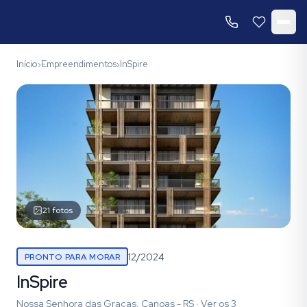
Início
Empreendimentos
InSpire
›
›
21
fotos
12/2024
PRONTO PARA MORAR
InSpire
Nossa Senhora das Graças, Canoas - RS
·
Ver os
3