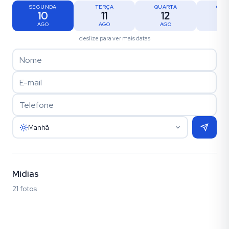
SEGUNDA
TERÇA
QUARTA
QUI
10
11
12
1
AGO
AGO
AGO
AG
deslize para ver mais datas
Manhã
Mídias
21 fotos
Fotos (21)