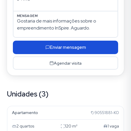
MENSAGEM
Enviar mensagem
Agendar visita
Unidades (3)
Nossa Senhora das Graças
Apartamento
90551881-KO
2
quartos
120
m²
1
vaga