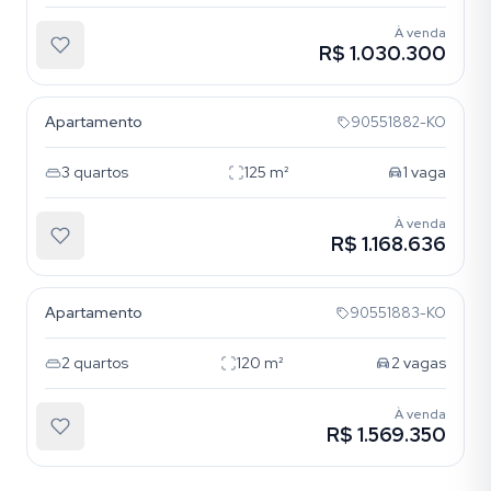
À venda
R$ 1.030.300
Nossa Senhora das Graças
Apartamento
90551882-KO
3
quartos
125
m²
1
vaga
À venda
R$ 1.168.636
Nossa Senhora das Graças
Apartamento
90551883-KO
2
quartos
120
m²
2
vagas
À venda
R$ 1.569.350