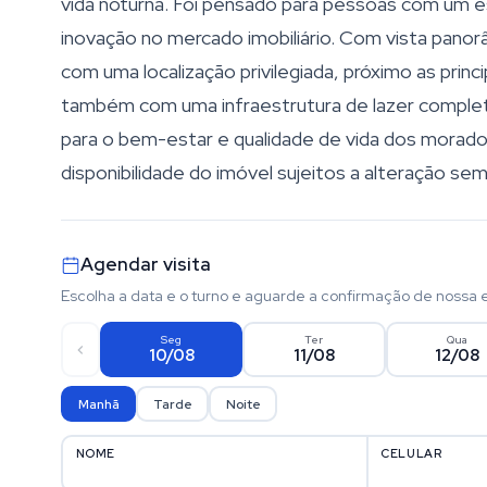
vida noturna. Foi pensado para pessoas com um e
inovação no mercado imobiliário. Com vista pan
com uma localização privilegiada, próximo as princ
também com uma infraestrutura de lazer comple
para o bem-estar e qualidade de vida dos morad
disponibilidade do imóvel sujeitos a alteração sem
Agendar visita
Escolha a data e o turno e aguarde a confirmação de nossa 
Seg
Ter
Qua
10/08
11/08
12/08
Manhã
Tarde
Noite
NOME
CELULAR