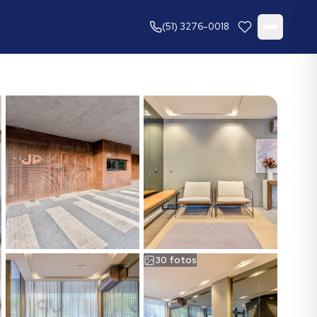
(51) 3276-0018
30
fotos