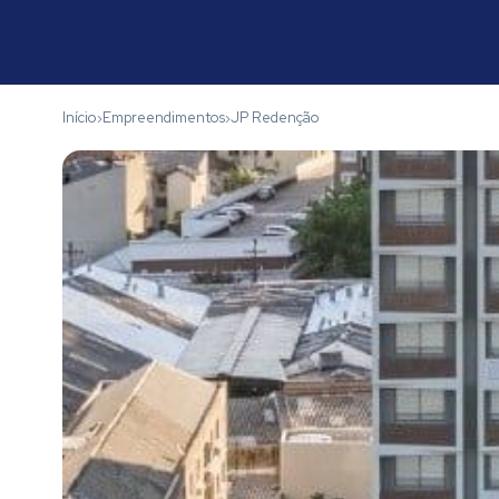
Início
Empreendimentos
JP Redenção
›
›