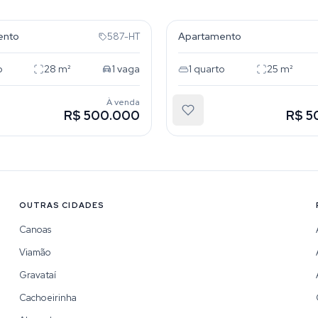
 Histórico
Centro Histórico
ento
Apartamento
587-HT
o
28
m²
1
vaga
1
quarto
25
m²
À venda
R$ 500.000
R$ 5
OUTRAS CIDADES
Canoas
Viamão
Gravataí
Cachoeirinha