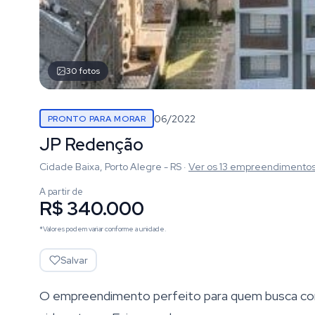
30
fotos
06/2022
PRONTO PARA MORAR
JP Redenção
Cidade Baixa, Porto Alegre - RS
·
Ver os
13
empreendimento
A partir de
R$ 340.000
*Valores podem variar conforme a unidade.
Salvar
O empreendimento perfeito para quem busca comb