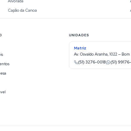
Alvorada
Capão da Canoa
O
UNIDADES
Matriz
Av. Osvaldo Aranha, 1022 — Bom 
is
(51) 3276-0018
(51) 99176
entos
resa
vel