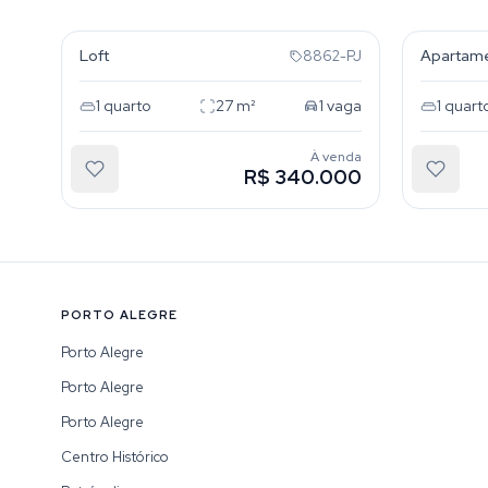
Cidade Baixa
Centro
Loft
Apartam
8862-PJ
1
quarto
27
m²
1
vaga
1
quart
À venda
R$ 340.000
PORTO ALEGRE
Porto Alegre
Porto Alegre
Porto Alegre
Centro Histórico