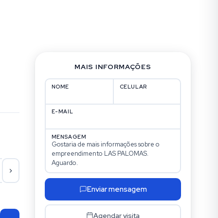
MAIS INFORMAÇÕES
NOME
CELULAR
E-MAIL
MENSAGEM
Ter
Qua
Qui
Se
18/08
19/08
20/08
21/
Enviar mensagem
Agendar visita