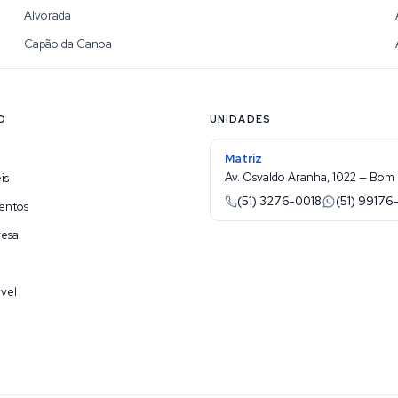
Alvorada
Capão da Canoa
O
UNIDADES
Matriz
Av. Osvaldo Aranha, 1022 — Bom 
is
(51) 3276-0018
(51) 99176
entos
resa
vel