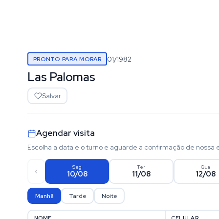
01/1982
PRONTO PARA MORAR
Las Palomas
Salvar
Agendar visita
Escolha a data e o turno e aguarde a confirmação de nossa 
Seg
Ter
Qua
10/08
11/08
12/08
Manhã
Tarde
Noite
NOME
CELULAR