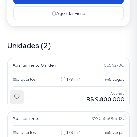
Agendar visita
Unidades (2)
Três Figueiras
Apartamento Garden
106562-BO
3
quartos
479
m²
5
vagas
À venda
R$ 9.800.000
Três Figueiras
Apartamento
90556085-KO
3
quartos
479
m²
5
vagas