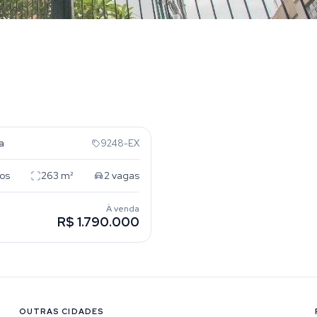
 Deus
a
9248-EX
os
263
m²
2
vagas
À venda
R$ 1.790.000
OUTRAS CIDADES