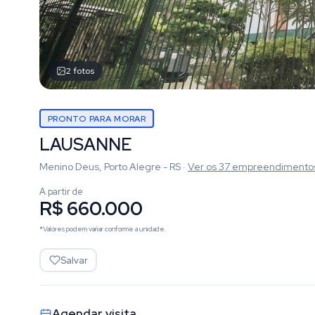
2
fotos
PRONTO PARA MORAR
LAUSANNE
Menino Deus, Porto Alegre - RS
·
Ver os
37
empreendimento
A partir de
R$ 660.000
*Valores podem variar conforme a unidade.
Salvar
Agendar visita