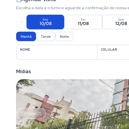
Escolha a data e o turno e aguarde a confirmação de nossa 
Seg
Ter
Qua
10/08
11/08
12/08
Manhã
Tarde
Noite
NOME
CELULAR
Mídias
Fotos (2)