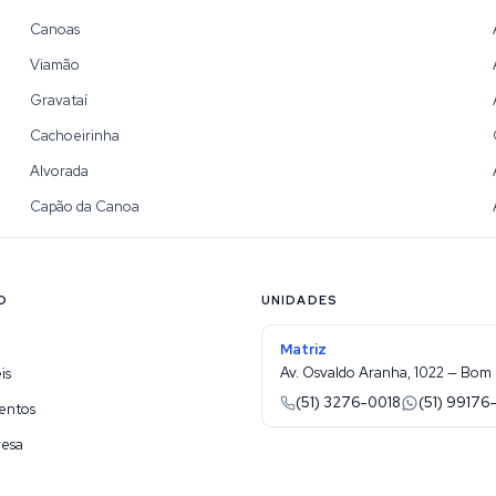
Canoas
Viamão
Gravataí
Cachoeirinha
Alvorada
Capão da Canoa
O
UNIDADES
Matriz
Av. Osvaldo Aranha, 1022 — Bom 
is
(51) 3276-0018
(51) 99176
entos
resa