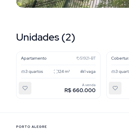
Unidades (2)
Menino Deus
Menino
Apartamento
Cobertur
51921-BT
3
quartos
124
m²
1
vaga
3
quart
À venda
R$ 660.000
PORTO ALEGRE