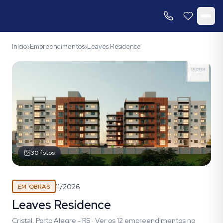
Início
Empreendimentos
Leaves Residence
›
›
30
fotos
11/2026
EM OBRAS
Leaves Residence
Cristal, Porto Alegre - RS
·
Ver os
12
empreendimentos
no