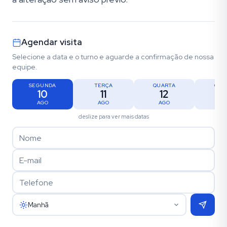
Agendar visita
Selecione a data e o turno e aguarde a confirmação de nossa
equipe.
SEGUNDA
TERÇA
QUARTA
QUI
10
11
12
1
AGO
AGO
AGO
AG
deslize para ver mais datas
Manhã