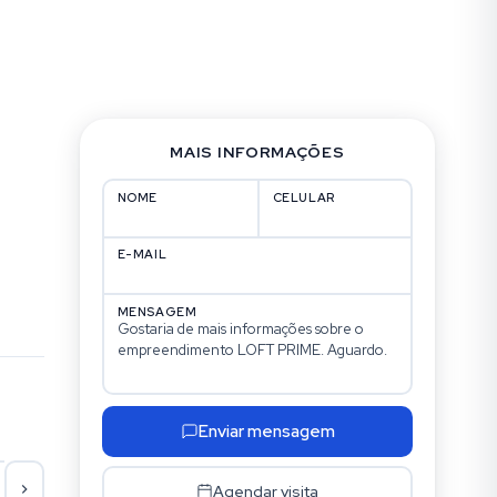
MAIS INFORMAÇÕES
NOME
CELULAR
E-MAIL
MENSAGEM
Enviar mensagem
Seg
Ter
Qua
Qu
Agendar visita
17/08
18/08
19/08
20