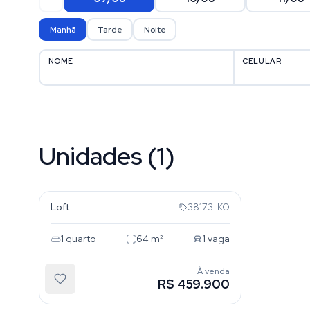
Manhã
Tarde
Noite
NOME
CELULAR
Unidades (1)
Rio Branco
Loft
38173-KO
1
quarto
64
m²
1
vaga
À venda
R$ 459.900