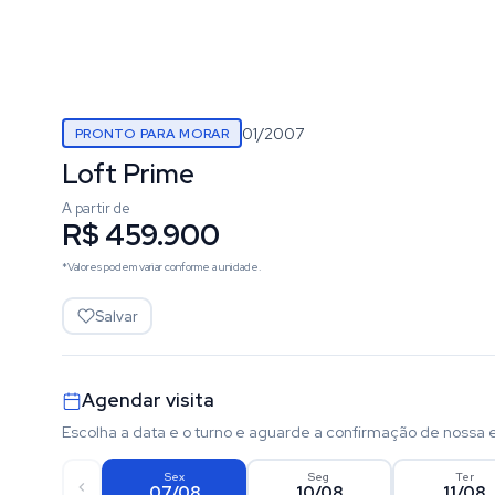
01/2007
PRONTO PARA MORAR
Loft Prime
A partir de
R$ 459.900
*Valores podem variar conforme a unidade.
Salvar
Agendar visita
Escolha a data e o turno e aguarde a confirmação de nossa 
Sex
Seg
Ter
07/08
10/08
11/08