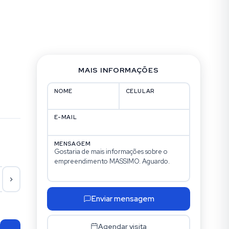
MAIS INFORMAÇÕES
NOME
CELULAR
E-MAIL
MENSAGEM
Ter
Qua
Qui
Se
18/08
19/08
20/08
21/
Enviar mensagem
Agendar visita