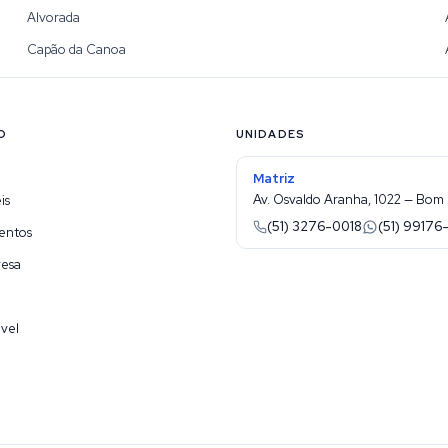
Alvorada
Capão da Canoa
O
UNIDADES
Matriz
Av. Osvaldo Aranha, 1022 — Bom 
is
(51) 3276-0018
(51) 99176
entos
resa
vel