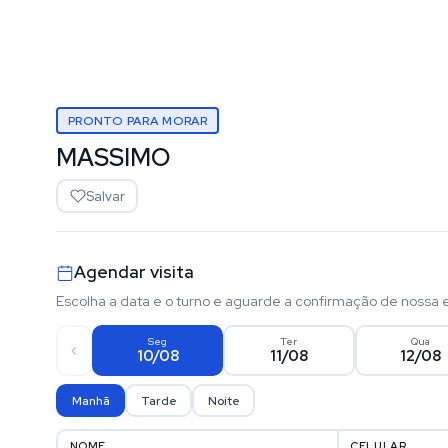
PRONTO PARA MORAR
MASSIMO
Salvar
Agendar visita
Escolha a data e o turno e aguarde a confirmação de nossa 
Seg
Ter
Qua
10/08
11/08
12/08
Manhã
Tarde
Noite
NOME
CELULAR