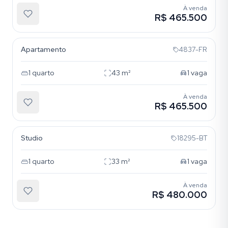
À venda
R$ 465.500
Floresta
Apartamento
4837-FR
1
quarto
43
m²
1
vaga
À venda
R$ 465.500
Moinhos de Vento
Studio
18295-BT
1
quarto
33
m²
1
vaga
À venda
R$ 480.000