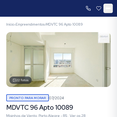
Início
Empreendimentos
MDVTC 96 Apto 10089
›
›
22
fotos
07/2024
PRONTO PARA MORAR
MDVTC 96 Apto 10089
Moinhos de Vento, Porto Alegre - RS
·
Ver os
28