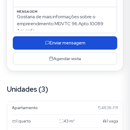
MENSAGEM
Enviar mensagem
Agendar visita
Unidades (3)
Floresta
Apartamento
4838-FR
1
quarto
43
m²
1
vaga