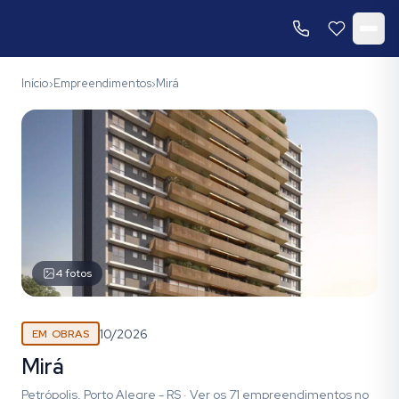
Início
Empreendimentos
Mirá
›
›
4
fotos
10/2026
EM OBRAS
Mirá
Petrópolis, Porto Alegre - RS
·
Ver os
71
empreendimentos
no