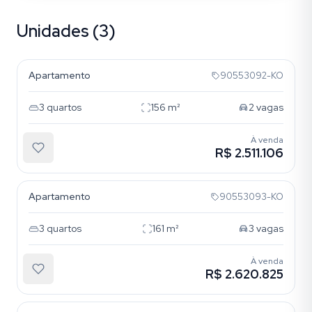
Unidades (3)
Petrópolis
Apartamento
90553092-KO
3
quartos
156
m²
2
vagas
À venda
R$ 2.511.106
Petrópolis
Apartamento
90553093-KO
3
quartos
161
m²
3
vagas
À venda
R$ 2.620.825
Petrópolis