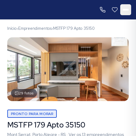
Início
Empreendimentos
MSTFP 179 Apto 35150
›
›
29
fotos
PRONTO PARA MORAR
MSTFP 179 Apto 35150
Mont Serrat, Porto Alegre - RS
·
Ver os
13
empreendimentos