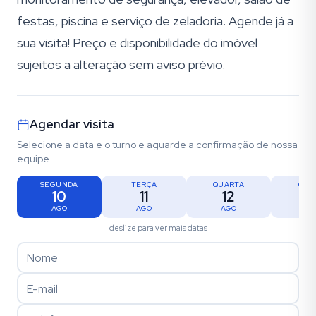
festas, piscina e serviço de zeladoria. Agende já a
sua visita! Preço e disponibilidade do imóvel
sujeitos a alteração sem aviso prévio.
Agendar visita
Selecione a data e o turno e aguarde a confirmação de nossa
equipe.
SEGUNDA
TERÇA
QUARTA
QUI
10
11
12
1
AGO
AGO
AGO
AG
deslize para ver mais datas