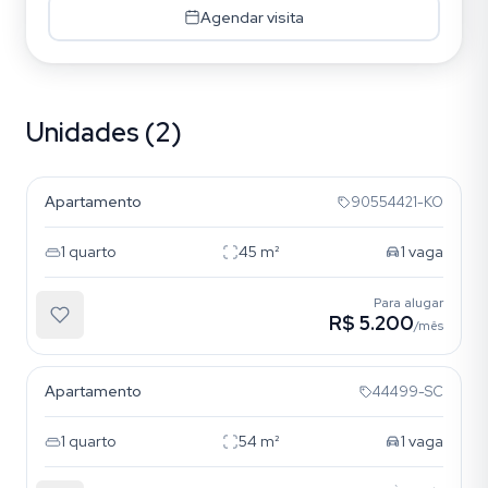
Agendar visita
Unidades (2)
Mont Serrat
Apartamento
90554421-KO
1
quarto
45
m²
1
vaga
Para alugar
R$ 5.200
/mês
Mont Serrat
Apartamento
44499-SC
1
quarto
54
m²
1
vaga