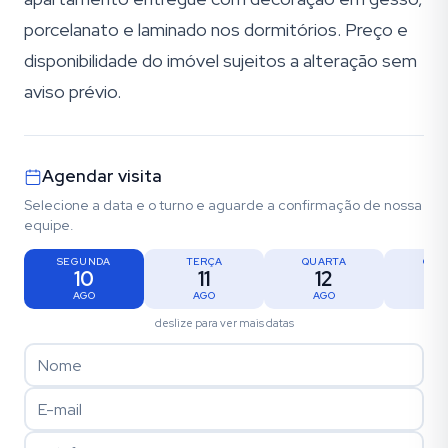
porcelanato e laminado nos dormitórios. Preço e
disponibilidade do imóvel sujeitos a alteração sem
aviso prévio.
Agendar visita
Selecione a data e o turno e aguarde a confirmação de nossa
equipe.
SEGUNDA
TERÇA
QUARTA
QUI
10
11
12
1
AGO
AGO
AGO
AG
deslize para ver mais datas