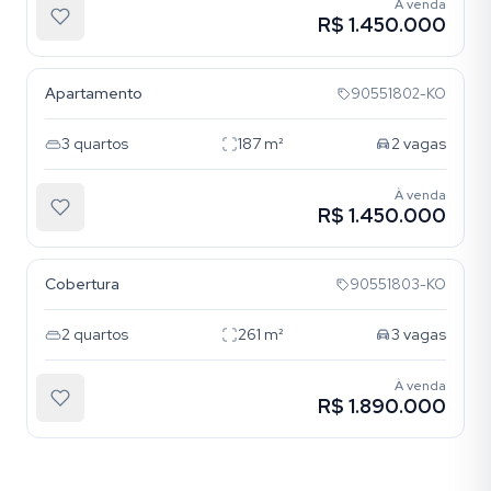
À venda
R$ 1.450.000
Tristeza
Apartamento
90551802-KO
3
quartos
187
m²
2
vagas
À venda
R$ 1.450.000
Tristeza
Cobertura
90551803-KO
2
quartos
261
m²
3
vagas
À venda
R$ 1.890.000