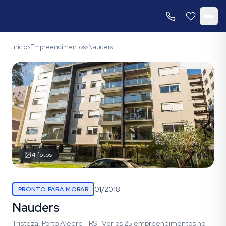
Início
Empreendimentos
Nauders
›
›
4
fotos
01/2018
PRONTO PARA MORAR
Nauders
Tristeza, Porto Alegre - RS
·
Ver os
25
empreendimentos
no