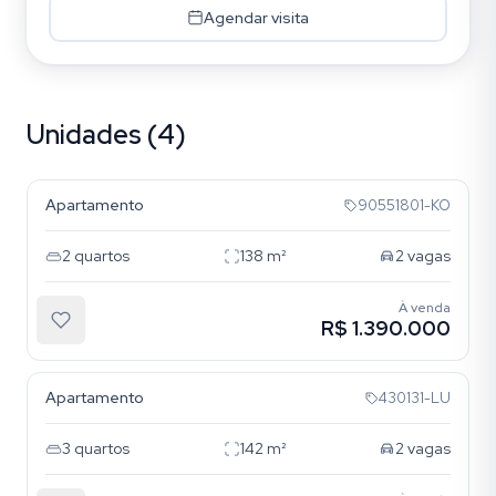
Agendar visita
Unidades (4)
Tristeza
Apartamento
90551801-KO
2
quartos
138
m²
2
vagas
À venda
R$ 1.390.000
Tristeza
Apartamento
430131-LU
3
quartos
142
m²
2
vagas