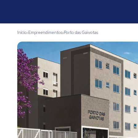
Início
Empreendimentos
Porto das Gaivotas
›
›