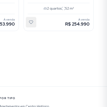
2
quartos
52
m²
À venda
À venda
253.990
R$ 254.990
POR TIPO
Apartamentos em Centro Histórico