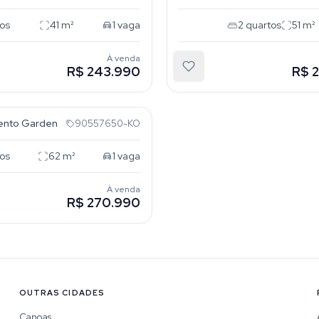
os
41
m²
1
vaga
2
quartos
51
m²
À venda
R$ 243.990
R$ 
ga
ento Garden
90557650-KO
os
62
m²
1
vaga
À venda
R$ 270.990
OUTRAS CIDADES
Canoas