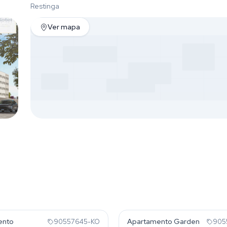
Restinga
Ver mapa
ga
Restinga
ento
Apartamento Garden
90557645-KO
905