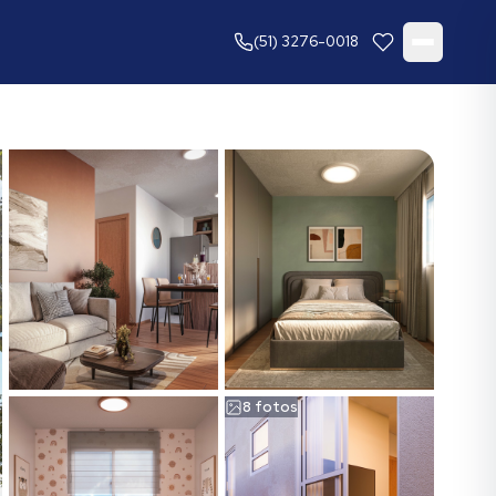
(51) 3276-0018
8
fotos