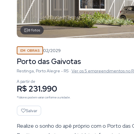
8
fotos
02/2029
EM OBRAS
Porto das Gaivotas
Restinga, Porto Alegre - RS
·
Ver os
5
empreendimentos
no R
A partir de
R$ 231.990
*Valores podem variar conforme a unidade.
Salvar
Realize o sonho do apê próprio com o Porto das