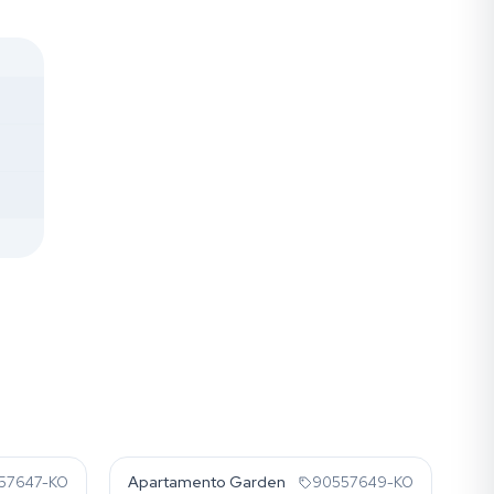
Restinga
Apartamento Garden
57647-KO
90557649-KO