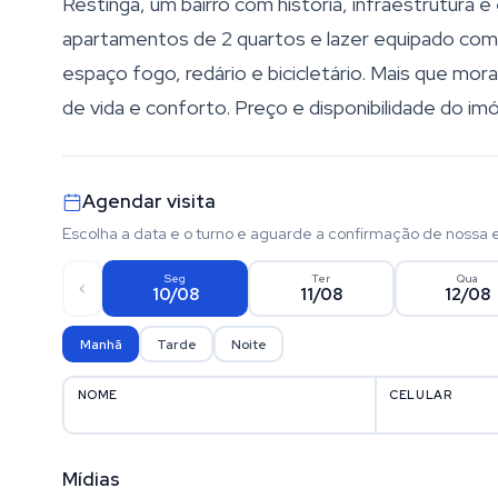
Restinga, um bairro com história, infraestrutura e
apartamentos de 2 quartos e lazer equipado com p
espaço fogo, redário e bicicletário. Mais que morar
de vida e conforto. Preço e disponibilidade do imó
Agendar visita
Escolha a data e o turno e aguarde a confirmação de nossa 
Seg
Ter
Qua
10/08
11/08
12/08
Manhã
Tarde
Noite
NOME
CELULAR
Mídias