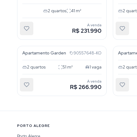
2
quartos
41
m²
2
quart
À venda
R$ 231.990
Restinga
Restin
Apartamento Garden
Apartam
90557648-KO
2
quartos
51
m²
1
vaga
2
quart
À venda
R$ 266.990
PORTO ALEGRE
Porto Alegre