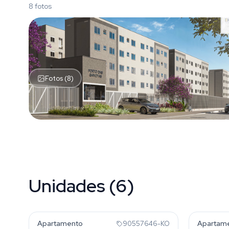
8 fotos
Fotos (8)
Unidades (6)
Restinga
Restin
Apartamento
Apartam
90557646-KO