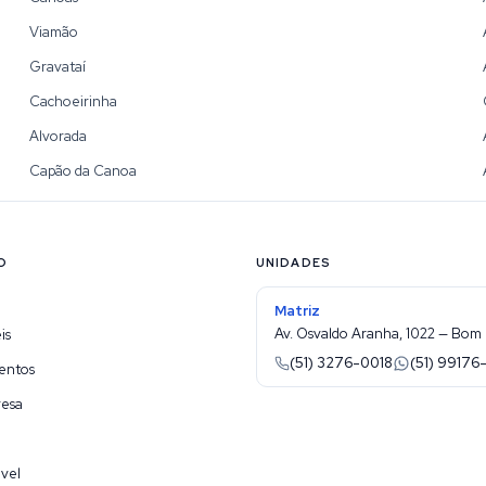
Viamão
Gravataí
Cachoeirinha
Alvorada
Capão da Canoa
O
UNIDADES
Matriz
Av. Osvaldo Aranha, 1022 — Bom 
is
(51) 3276-0018
(51) 99176
entos
resa
vel