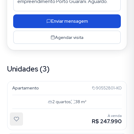
Enviar mensagem
Agendar visita
Unidades (3)
Vila Nova
Apartamento
90552801-KO
2
quartos
38
m²
À venda
R$ 247.990
Vila Nova