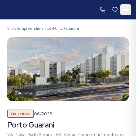
Início
Empreendimentos
Porto Guarani
›
›
10
fotos
06/2028
EM OBRAS
Porto Guarani
Vila Nova, Porto Alegre - RS
·
Ver os
7
empreendimentos
no