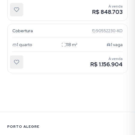
À venda
R$ 848.703
Menino Deus
Cobertura
90552230-KO
1
quarto
118
m²
1
vaga
À venda
R$ 1.156.904
PORTO ALEGRE