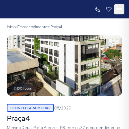
Início
Empreendimentos
Praça4
›
›
30
fotos
08/2020
PRONTO PARA MORAR
Praça4
Menino Deus, Porto Alegre - RS
·
Ver os
37
empreendimentos