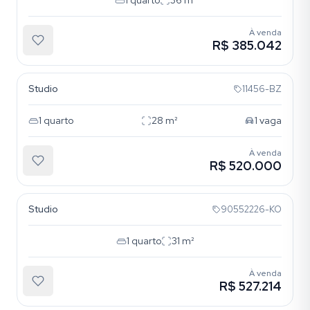
1
quarto
36
m²
À venda
R$ 385.042
Menino Deus
Studio
11456-BZ
1
quarto
28
m²
1
vaga
À venda
R$ 520.000
Menino Deus
Studio
90552226-KO
1
quarto
31
m²
À venda
R$ 527.214
Menino Deus