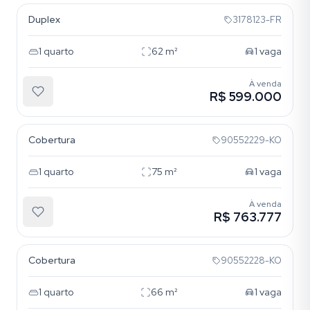
Duplex
3178123-FR
1
quarto
62
m²
1
vaga
À venda
R$ 599.000
Menino Deus
Cobertura
90552229-KO
1
quarto
75
m²
1
vaga
À venda
R$ 763.777
Menino Deus
Cobertura
90552228-KO
1
quarto
66
m²
1
vaga