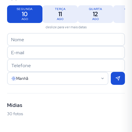
SEGUNDA
TERÇA
QUARTA
QUI
10
11
12
1
AGO
AGO
AGO
AG
deslize para ver mais datas
Manhã
Mídias
30 fotos
Fotos (30)