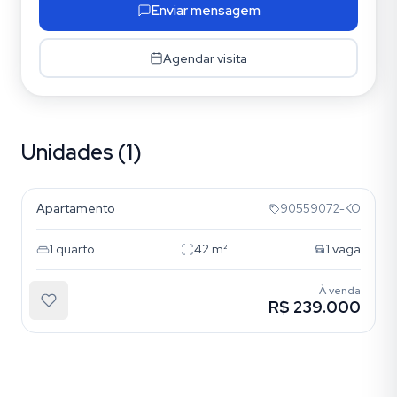
Enviar mensagem
Agendar visita
Unidades (1)
Jardim Botânico
Apartamento
90559072-KO
1
quarto
42
m²
1
vaga
À venda
R$ 239.000