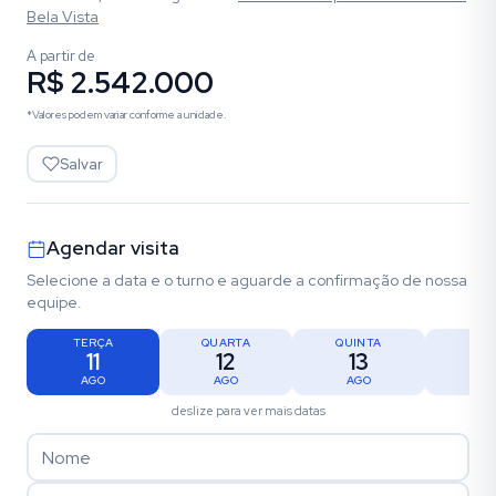
Bela Vista
A partir de
R$ 2.542.000
*Valores podem variar conforme a unidade.
Salvar
Agendar visita
Selecione a data e o turno e aguarde a confirmação de nossa
equipe.
TERÇA
QUARTA
QUINTA
SEX
11
12
13
1
AGO
AGO
AGO
AG
deslize para ver mais datas