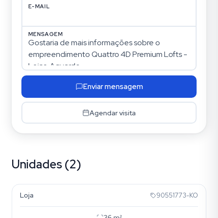
E-MAIL
MENSAGEM
Enviar mensagem
Agendar visita
Unidades (2)
Floresta
Loja
90551773-KO
36
m²