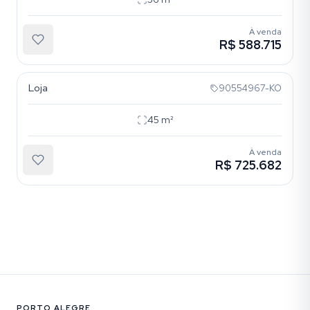
À venda
R$ 588.715
Floresta
Loja
90554967-KO
45
m²
À venda
R$ 725.682
PORTO ALEGRE