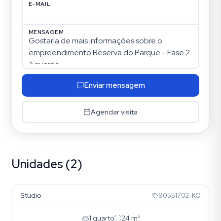
E-MAIL
MENSAGEM
Enviar mensagem
Agendar visita
Unidades (2)
Aparecida
Studio
90551702-KO
1
quarto
24
m²