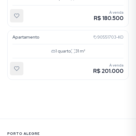
À venda
R$ 180.500
Aparecida
Apartamento
90551703-KO
1
quarto
31
m²
À venda
R$ 201.000
PORTO ALEGRE