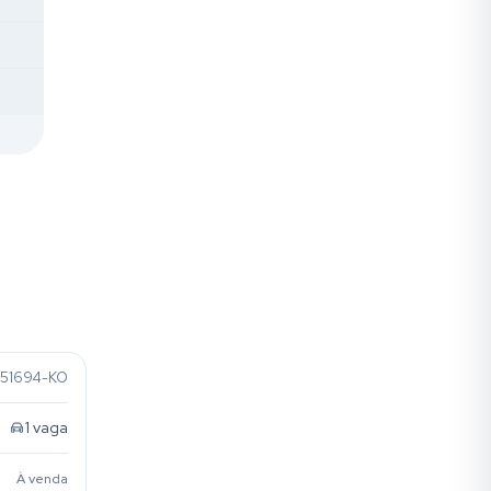
51694-KO
1
vaga
À venda