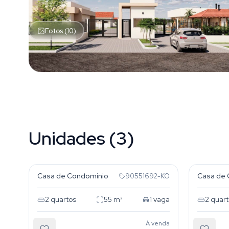
Fotos (10)
Unidades (3)
Restinga
Restin
Casa de Condomínio
Casa de 
90551692-KO
2
quartos
55
m²
1
vaga
2
quart
À venda