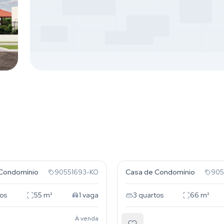
ga
Restinga
Condomínio
Casa de Condomínio
90551693-KO
905
os
55
m²
1
vaga
3
quartos
66
m²
À venda