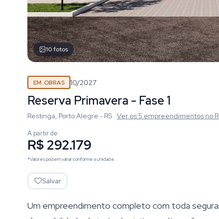
10
fotos
10/2027
EM OBRAS
Reserva Primavera - Fase 1
Restinga, Porto Alegre - RS
·
Ver os
5
empreendimentos
no R
A partir de
R$ 292.179
*Valores podem variar conforme a unidade.
Salvar
Um empreendimento completo com toda seguranç