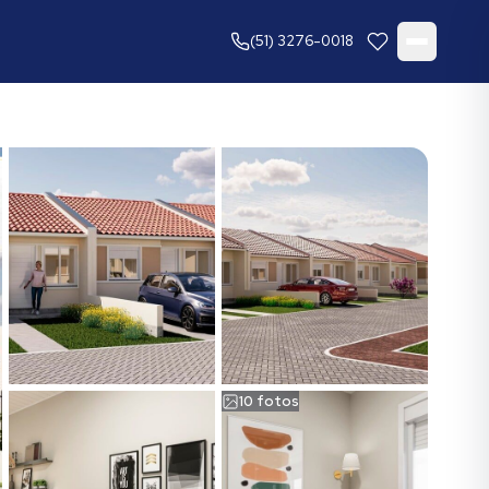
(51) 3276-0018
10
fotos